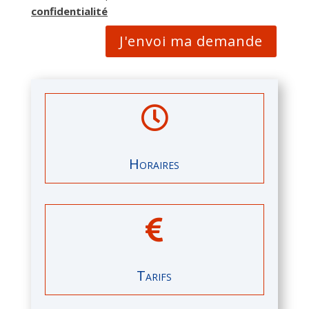
confidentialité
J'envoi ma demande

Horaires

Tarifs