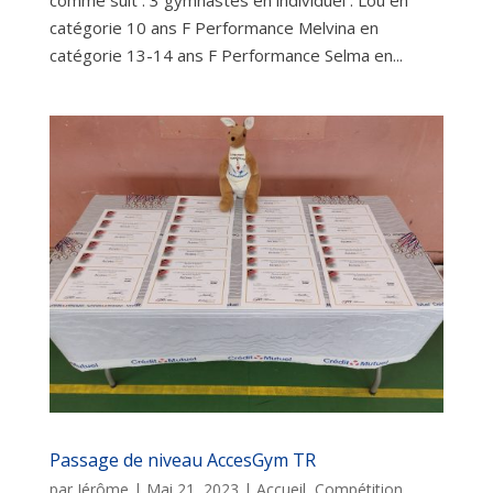
comme suit : 3 gymnastes en individuel : Lou en
catégorie 10 ans F Performance Melvina en
catégorie 13-14 ans F Performance Selma en...
Passage de niveau AccesGym TR
par
Jérôme
|
Mai 21, 2023
|
Accueil
,
Compétition